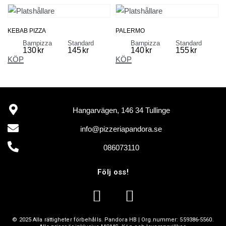
KEBAB PIZZA
PALERMO
Barnpizza
Standard
Barnpizza
Standard
130
kr
145
kr
140
kr
155
kr
KÖP
KÖP
Hangarvägen, 146 34 Tullinge
info@pizzeriapandora.se
086073110
Följ oss!
© 2025 Alla rättigheter förbehålls.
Pandora HB
| Org.nummer:
559386-5560
.