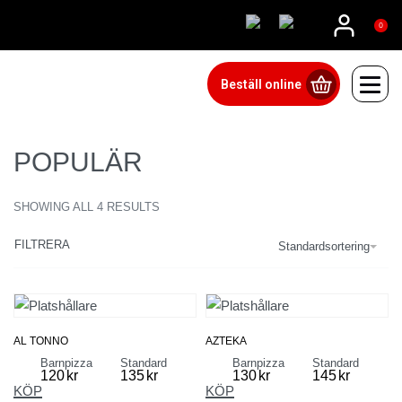
086073110
0
Beställ online
POPULÄR
SHOWING ALL 4 RESULTS
FILTRERA
Standardsortering
AL TONNO
AZTEKA
Barnpizza
Standard
Barnpizza
Standard
120
kr
135
kr
130
kr
145
kr
KÖP
KÖP