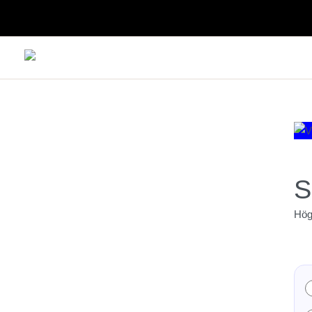
S
Högr