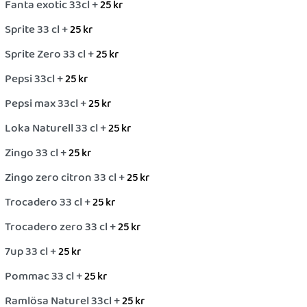
Fanta exotic 33cl +
25
kr
Sprite 33 cl +
25
kr
Sprite Zero 33 cl +
25
kr
Pepsi 33cl +
25
kr
Pepsi max 33cl +
25
kr
Loka Naturell 33 cl +
25
kr
Zingo 33 cl +
25
kr
Zingo zero citron 33 cl +
25
kr
Trocadero 33 cl +
25
kr
Trocadero zero 33 cl +
25
kr
7up 33 cl +
25
kr
Pommac 33 cl +
25
kr
Ramlösa Naturel 33cl +
25
kr