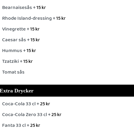
Bearnaisesås +
15
kr
Rhode Island-dressing +
15
kr
Vinegrette +
15
kr
Caesar sås +
15
kr
Hummus +
15
kr
Tzatziki +
15
kr
Tomat sås
Extra Drycker
Coca-Cola 33 cl +
25
kr
Coca-Cola Zero 33 cl +
25
kr
Fanta 33 cl +
25
kr