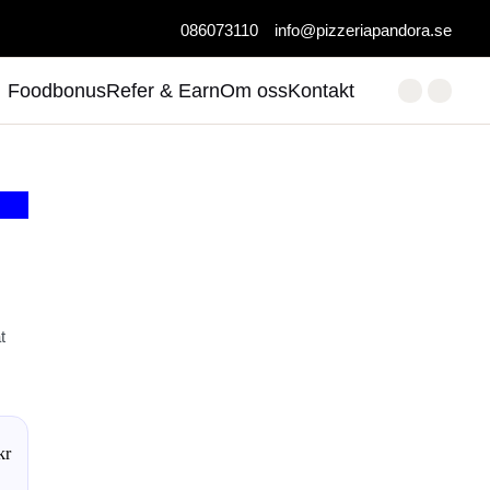
086073110
info@pizzeriapandora.se
Foodbonus
Refer & Earn
Om oss
Kontakt
t
kr