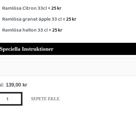
Ramlösa Citron 33cl +
25
kr
Ramlösa granat äpple 33 cl +
25
kr
Ramlösa hallon 33 cl +
25
kr
Speciella Instruktioner
al:
139,00 kr
SEPETE EKLE