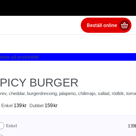
Beställ online
PICY BURGER
ev, cheddar, burgerdressing, jalapeno, chilimajo, sallad, rödlök, toma
Enkel
139
kr
Dubbel
159
kr
Enkel
139