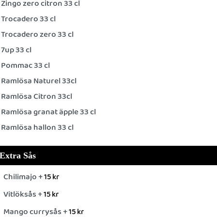
Zingo zero citron 33 cl
Trocadero 33 cl
Trocadero zero 33 cl
7up 33 cl
Pommac 33 cl
Ramlösa Naturel 33cl
Ramlösa Citron 33cl
Ramlösa granat äpple 33 cl
Ramlösa hallon 33 cl
Extra Sås
Chilimajo +
15
kr
Vitlöksås +
15
kr
Mango currysås +
15
kr