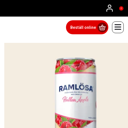
086073110
0
Beställ online