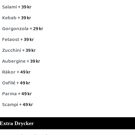
Salami +
39
kr
Kebab +
39
kr
Gorgonzola +
29
kr
Fetaost +
39
kr
Zucchini +
39
kr
Aubergine +
39
kr
Räkor +
49
kr
Oxfilé +
49
kr
Parma +
49
kr
Scampi +
49
kr
Extra Drycker