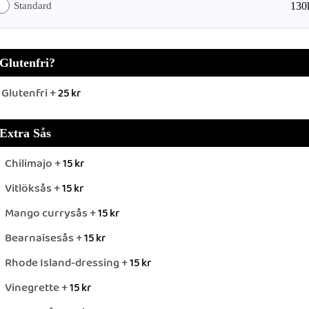
Standard
130
Glutenfri?
Glutenfri +
25
kr
Extra Sås
Chilimajo +
15
kr
Vitlöksås +
15
kr
Mango currysås +
15
kr
Bearnaisesås +
15
kr
Rhode Island-dressing +
15
kr
Vinegrette +
15
kr