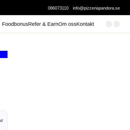
086073110
info@pizzeriapandora.se
Foodbonus
Refer & Earn
Om oss
Kontakt
kr