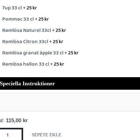
7up 33 cl +
25
kr
Pommac 33 cl +
25
kr
Ramlösa Naturel 33cl +
25
kr
Ramlösa Citron 33cl +
25
kr
Ramlösa granat äpple 33 cl +
25
kr
Ramlösa hallon 33 cl +
25
kr
Speciella Instruktioner
al:
115,00 kr
SEPETE EKLE