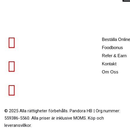
Beställa Onlin
Foodbonus
Refer & Earn
Hangarvägen, 146 34 Tullinge
Kontakt
Om Oss
info@pizzeriapandora.se
086073110
© 2025 Alla rättigheter förbehålls.
Pandora HB
| Org.nummer:
559386-5560
. Alla priser är inklusive MOMS. Köp och
leveransvillkor.