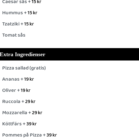
Caesar sås +
15
kr
Hummus +
15
kr
Tzatziki +
15
kr
Tomat sås
Extra Ingredienser
Pizza sallad (gratis)
Ananas +
19
kr
Oliver +
19
kr
Ruccola +
29
kr
Mozzarella +
29
kr
Köttfärs +
39
kr
Pommes på Pizza +
39
kr